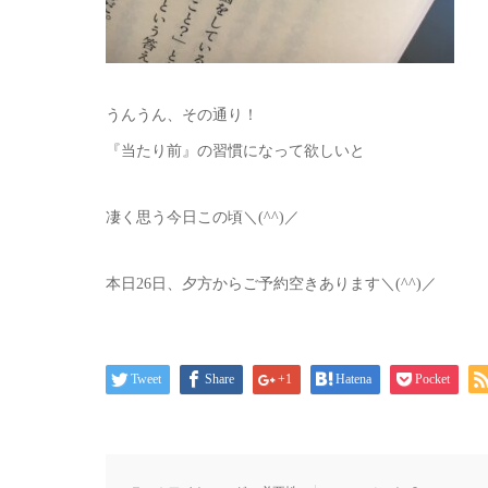
うんうん、その通り！
『当たり前』の習慣になって欲しいと
凄く思う今日この頃＼(^^)／
本日26日、夕方からご予約空きあります＼(^^)／
Tweet
Share
+1
Hatena
Pocket